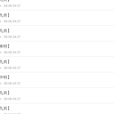
m
08-06 04:37
创九肖】
m
08-06 04:37
家九肖】
m
08-06 04:37
肖来特】
m
08-06 04:37
准九肖】
m
08-06 04:37
肖中特】
m
08-06 04:37
典九肖】
m
08-06 04:37
家九肖】