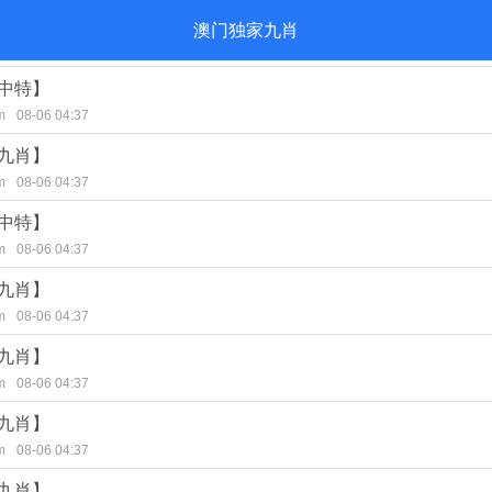
澳门独家九肖
肖中特】
m
08-06 04:37
中九肖】
m
08-06 04:37
肖中特】
m
08-06 04:37
牌九肖】
m
08-06 04:37
威九肖】
m
08-06 04:37
赚九肖】
m
08-06 04:37
钱九肖】