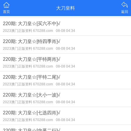
大刀皇料
首页
返回
220期: 大刀皇☆[买六不中]√
2023澳门正版资料 670288.com
08-08 04:34
220期: 大刀皇☆[特四季肖]√
2023澳门正版资料 670288.com
08-08 04:34
220期: 大刀皇☆[平特两肖]√
2023澳门正版资料 670288.com
08-08 04:34
220期: 大刀皇☆[平特二尾]√
2023澳门正版资料 670288.com
08-08 04:34
220期: 大刀皇☆[大小一波]√
2023澳门正版资料 670288.com
08-08 04:34
220期: 大刀皇☆[七选四肖]√
2023澳门正版资料 670288.com
08-08 04:34
220期: 大刀皇☆[内幕二行]√